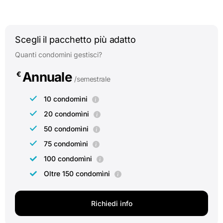
Scegli il pacchetto più adatto
Quanti condomìni gestisci?
Annuale
€
/semestrale
10 condomìni
20 condomìni
50 condomìni
75 condomìni
100 condomìni
Oltre 150 condomìni
Richiedi info